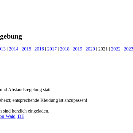
mgebung
013
|
2014
|
2015
|
2016
|
2017
|
2018
|
2019
|
2020
|
2021
|
2022
|
202
und Abstandsregelung statt.
beheizt; entsprechende Kleidung ist anzupassen!
 sind herzlich eingeladen.
lon-Wald
,
DE