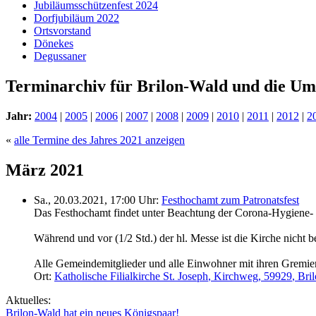
Jubiläumsschützenfest 2024
Dorfjubiläum 2022
Ortsvorstand
Dönekes
Degussaner
Terminarchiv für Brilon-Wald und die U
Jahr:
2004
|
2005
|
2006
|
2007
|
2008
|
2009
|
2010
|
2011
|
2012
|
2
«
alle Termine des Jahres 2021 anzeigen
März 2021
Sa., 20.03.2021, 17:00 Uhr:
Festhochamt zum Patronatsfest
Das Festhochamt findet unter Beachtung der Corona-Hygiene- 
Während und vor (1/2 Std.) der hl. Messe ist die Kirche nicht 
Alle Gemeindemitglieder und alle Einwohner mit ihren Gremien
Ort:
Katholische Filialkirche St. Joseph
,
Kirchweg
,
59929
,
Bri
Aktuelles:
Brilon-Wald hat ein neues Königspaar!